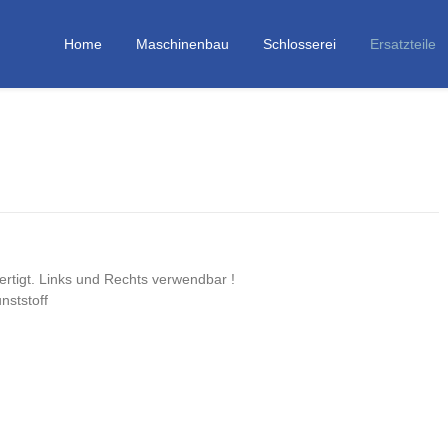
gen
Home
Maschinenbau
Schlosserei
Ersatzteile
rtigt. Links und Rechts verwendbar !
nststoff