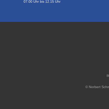
07.00 Uhr bis 12.15 Uhr
I
© Norbert Sch