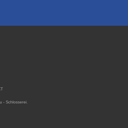
KT
 - Schlosserei
.